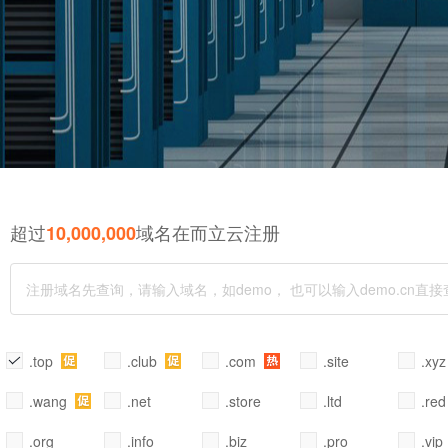
超过
域名在而立云注册
10,000,000
.top
.club
.com
.site
.xy
.wang
.net
.store
.ltd
.red
.org
.info
.biz
.pro
.vip