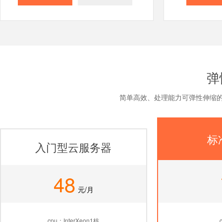
弹
简单高效、处理能力可弹性伸缩的
标
入门型云服务器
48
元/月
cpu：InterXeon1核