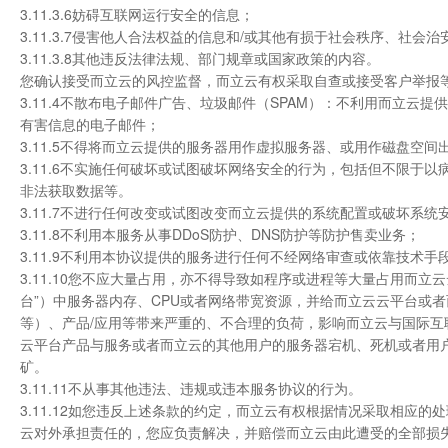
3.11.3.6妨碍互联网运行安全的信息；
3.11.3.7侵害他人合法权益的信息和/或其他有损于社会秩序、社会
3.11.3.8其他违反法律法规、部门规章或国家政策的内容。
您确认接受而立云的风控监督，而立云有权采取自查或接受客户举报
3.11.4不散布电子邮件广告、垃圾邮件（SPAM）：不利用而立
有害信息的电子邮件；
3.11.5不得将而立云提供的服务器用作虚拟服务器、或用作磁盘空间出
3.11.6不实施任何破坏或试图破坏网络安全的行为，包括但不限
非法获取数据等。
3.11.7不进行任何改变或试图改变而立云提供的系统配置或破坏系统
3.11.8不利用本服务从事DDoS防护、DNS防护等防护售卖业务；
3.11.9不利用本协议提供的服务进行任何不经网络审查或依靠技术
3.11.10您不应大量占用，亦不得导致如程序或进程等大量占用而
台”）中服务器内存、CPU或者网络带宽资源，并给而立云云平台或
等）、产品/应用等带来严重的、不合理的负荷，影响而立云与国际
云平台产品与服务或者而立云的其他用户的服务器宕机、死机或者用
矿。
3.11.11不从事其他违法、违规或违本服务协议的行为。
3.11.12如您违反上述条款的约定，而立云有权根据情况采取相应
云对外承担责任的，您应负责解决，并赔偿而立云由此遭受的全部损