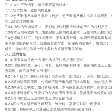
7.1如发生下列情形，服务期限提前终止：
7.1.1双方协商一致提前终止的；
7.1.2您严重违反本服务条款（包括，您严重违反相关法律法规规
您已经支付的费用；
7.2本协议的到期或终止，不影响协议到期或终止前产生的权利义务。
7.3在本合同有效期内，如果您提出提前终止要求，应提前3天通知
7.4您理解并认可，为技术升级、服务体系升级、或因经营策略调整
更所提供服务的形式、规格或其他方面（如服务的价格和计费模式）
邮件、微信或短信等一种或多种方式进行事先通知。
八、违约责任
8.1本服务条款任何一方违约均须依法承担违约责任。
8.2您理解并同意，鉴于计算机、互联网的特殊性，在使用而立云云
合处理，但不属于而立云违约：
8.2.1不可抗力，包括但不限于自然灾害（如地震）、火灾、瘟疫
8.2.2基础运营商原因，包括但不限于电信部门技术调整、电信/电
8.2.3网络安全事故，如计算机病毒、木马或其他恶意程序、黑客攻
8.2.4您通过非而立云授权的方式使用云服务器，您操作不当或您的
8.2.5其他而立云无法控制或合理预见的情形；
8.2.6而立云在进行服务器配置、维护时，需要短时间中断服务；
8.2.7由于Internet上的通路阻塞造成您网站访问速度下降；