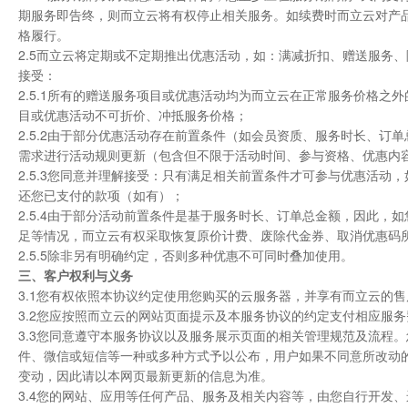
期服务即告终，则而立云将有权停止相关服务。如续费时而立云对产
格履行。
2.5而立云将定期或不定期推出优惠活动，如：满减折扣、赠送服务
接受：
2.5.1所有的赠送服务项目或优惠活动均为而立云在正常服务价格
目或优惠活动不可折价、冲抵服务价格；
2.5.2由于部分优惠活动存在前置条件（如会员资质、服务时长、
需求进行活动规则更新（包含但不限于活动时间、参与资格、优惠内
2.5.3您同意并理解接受：只有满足相关前置条件才可参与优惠活
还您已支付的款项（如有）；
2.5.4由于部分活动前置条件是基于服务时长、订单总金额，因此
足等情况，而立云有权采取恢复原价计费、废除代金券、取消优惠码
2.5.5除非另有明确约定，否则多种优惠不可同时叠加使用。
三、客户权利与义务
3.1您有权依照本协议约定使用您购买的云服务器，并享有而立云的
3.2您应按照而立云的网站页面提示及本服务协议的约定支付相应服务
3.3您同意遵守本服务协议以及服务展示页面的相关管理规范及流程
件、微信或短信等一种或多种方式予以公布，用户如果不同意所改动
变动，因此请以本网页最新更新的信息为准。
3.4您的网站、应用等任何产品、服务及相关内容等，由您自行开发