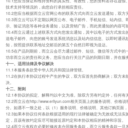
10.1您应当保证和维持资料的真实性、有效性，您的资料若存在虚
技术支持等情况的，由您自行承担相应责任。
10.2您应当根据而立云官网公布的联系方式向而立云发送通知，双方
10.3而立云可以不定期以网页公布、电子邮件、手机短信、站内信
示、验证消息等各种业务通知，以及营销广告，而此类通知的内容可
10.4而立云通过上述联系方式向您发出通知，其中以电子的方式发
送电子邮件、向您的账号发送系统消息以及站内信信息、以即时通讯
知，按照提供联系地址交邮后的第五个自然日即视为送达。
10.5在产品到期前，而立云会尽力通过邮件、短信、微信等方式中
功非而立云的责任和义务。您应当自行关注产品的到期日期，并在服
十一、适用法律及争议解决
11.1本服务条款受中华人民共和国法律管辖。
11.2在执行本协议过程中产生的争议，双方应首先协商解决；双方
决。
十二、附则
12.1本协议的拟定、解释均以中文为准。除双方另有约定外，任何
12.2而立云在http://www.erliyun.com相关页面上的
分。如遇不一致之处，以（1）服务说明、价格说明、其他订购页面，
12.3如果本协议任何条款根据适用的现行法律被确定为无效或无法
定，且该有效约定应尽可能接近原约定和本协议相应的精神和宗旨。
12.4而立云有权在必要时修改本合同服务条款，而立云服务条款一