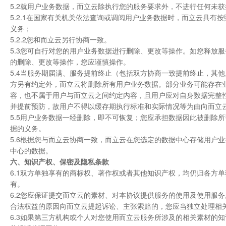
5.2就用户业务数据，而立云除执行您的服务要求外，不进行任何未
5.2.1在国家有关机关依法查询或调阅用户业务数据时，而立云具
义务；
5.2.2您和而立云另行协商一致。
5.3您可自行对您的用户业务数据进行删除、更改等操作。如您释放
的删除、更改等操作，您应谨慎操作。
5.4当服务期届满、服务提前终止（包括双方协商一致提前终止，其
方另有约定外，而立云将删除所有用户业务数据。部分业务可能存在
容，也不属于用户与而立云之间约定内容，且用户应对自身数据完整
并提前预防，故用户不得以缓存期执行标准和实际情况等为由向而立
5.5用户业务数据一经删除，即不可恢复；您应承担数据因此被删除
据的义务。
5.6根据您与而立云协商一致，而立云在您选定的数据中心存储用户
中心的数据。
六、知识产权、保密及隐私条款
6.1双方单独享有的商标权、著作权或者其他知识产权，均仍归各方
有。
6.2您应保证提交而立云的素材、对本协议提供服务的使用及使用服
合法权益的原因向而立云提起诉讼、主张索赔的，您应当独立处理相
6.3如果第三方机构或个人对您使用而立云服务所涉及的相关素材的