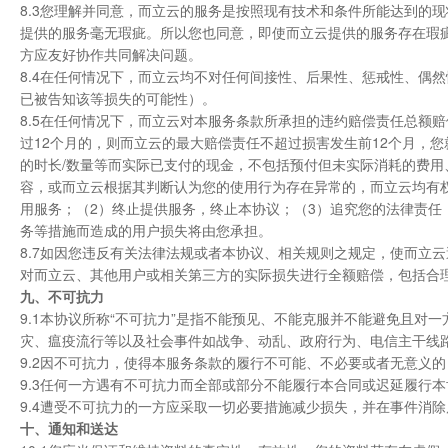
8.3您理解并同意，而立云的服务是按照现有技术和条件所能达到的
提供的服务毫无瑕疵。所以您也同意，即使而立云提供的服务存在瑕
方应友好协作共同解决问题。
8.4在任何情况下，而立云均不对任何间接性、后果性、惩戒性、偶
已被告知该等损失的可能性）。
8.5在任何情况下，而立云对本服务条款所承担的违约赔偿责任总额
过12个月的，则而立云的最大赔偿责任不超过损害发生前12个月，
的时长/数量等而实际已支付的现金，不包括预付但未实际消耗的费用
容，或而立云根据其判断认为您的使用行为存在异常的，而立云均有
用服务；（2）终止提供服务，终止本协议；（3）追究您的法律责任
务等措施而造成的用户损失将由您承担。
8.7如因您违反有关法律法规或者本协议、相关规则之规定，使而立
对而立云、其他用户或相关第三方的实际损失进行全额赔偿，包括合
九、不可抗力
9.1本协议所称“不可抗力”是指不能预见、不能克服并不能避免且
灾、瘟疫流行等以及社会事件如战争、动乱、政府行为、电信主干线
9.2因不可抗力，使得本服务条款的履行不可能、不必要或者无意义
9.3任何一方遇有不可抗力而全部或部分不能履行本合同或迟延履行
9.4遭受不可抗力的一方应采取一切必要措施减少损失，并在事件消
十、通知和送达