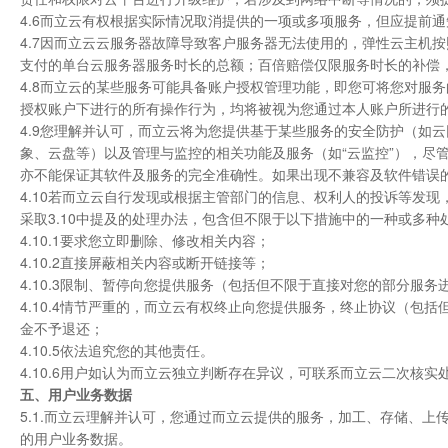
4.6而立云有权根据实际情况取消提供的一项或多项服务，但应提前
4.7因而立云云服务器故障导致客户服务器无法使用的，弹性云主机按照
支付的单台云服务器服务时长的总额；百倍赔偿仅限服务时长的补偿，
4.8而立云的某些服务可能具备账户授权管理功能，即您可将您对服
授权账户下进行的所有操作行为，均将被视为您通过本人账户所进行
4.9您理解并认可，而立云将为您提供基于某些服务的安全防护（如云
象、云盘等）以及管理与监控的相关功能及服务（如“云监控”），尽
亦不能保证其软件及服务的完全准确性。如果出现不兼容及软件错误
4.10若而立云自行发现或根据主管部门的信息、权利人的投诉等发
采取3.10中提及的处理办法，包含但不限于以下措施中的一种或多种
4.10.1要求您立即删除、修改相关内容；
4.10.2直接屏蔽相关内容或断开链接等；
4.10.3限制、暂停向您提供服务（包括但不限于直接对您的部分服
4.10.4情节严重的，而立云有权终止向您提供服务，终止协议（
金不予退还；
4.10.5依法追究您的其他责任。
4.10.6用户如认为而立云独立判断存在异议，可联系而立云二次核
五、用户业务数据
5.1.而立云理解并认可，您通过而立云提供的服务，加工、存储、
的用户业务数据。