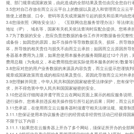
规、部门规章或国家政策，由此造成的全部结果及责任由完全您自行
3.5您对自己存放在而立云云平台上的数据以及进入和管理而立云云
致使上述数据、口令、密码等丢失或泄漏所引起的损失和后果均由您
3.6您须依照《网络安全法》、《互联网信息服务管理办法》等法律
地址（IP）、域名等，国家有关机关依法查询时应配合提供。您将承
3.7为了数据的安全，您应负责您数据的备份工作并对数据备份完整
成备份；如因您的原因，如不当操作等导致数据丢失、损坏，所导致
坏，所导致的相关责任与损失不由而立云承担；如因而立云原因所导
务器基本费用为上限，如果您使用本服务的服务期限超过12个月的，
费用总额（为免歧义，本处费用指您就实际使用本服务的时长/数量
3.8您应对您的用户业务数据的来源及内容负责，而立云提示您谨慎
规章或国家政策而造成的相应结果及责任。若因此导致而立云对外承
3.9您理解并同意，中华人民共和国的国家秘密受法律保护，您有保
求，并不得危害中华人民共和国国家秘密的安全。
3.10您还应仔细阅读并遵守而立云在网站页面上展示的相应服务说明
进行操作。您将承担违反相关操作指引所引起的后果；同时，而立云
3.11您承诺，在使用而立云云服务器时须遵守相关法律法规、规章
3.11.1您保证使用本协议服务进行的经营或非经营性活动已经获
不限于以下内容：
3.11.1.1如果您在云服务器上开办了多个网站，须保证所开办的全