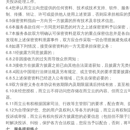
关投诉处理工作。
6.4您承认而立云向您提供的任何资料、技术或技术支持、软件、服
制、传播、转让、许可或提供他人使用上述资源，否则应承担相应的
6.5保密资料指由一方向另一方披露的所有技术及非技术信息。
6.6本服务条款任何一方同意对获悉的对方之上述保密资料予以保密
6.7本服务条款双方明确认可保密资料是双方的重点保密信息并是各
发现有上述保密资料泄露事件，双方应合作采取一切合理措施避免或
6.8如遇下列情况，接受保密资料的一方无需承担保密义务：
6.8.1经披露方同意披露的；
6.8.2非因接收方的过失而导致众所周知；
6.8.3接收方在披露方披露之前已由其他合法渠道获知，且披露方无
6.8.4因法中国现行法律法规及另有规定、或主管机关的要求需要披
6.8.5上述保密资料已经进入公有领域，已失去保密必要的；
6.9双方保密义务在本协议有效期限内及期限届满后持续有效，直至
6.10未经您授权，而立云不得访问您存储在而立云的内容。但而立
器。
6.11而立云有权根据国家司法、行政等主管部门的要求，配合查询
6.12为合理保护您、您的用户及权利人等各方的利益，而立云有权
投诉或举报，而立云有权向投诉方披露您的必要信息（包括但不限于
时解决投诉、纠纷，保护各方合法权益，您应当予以配合，否则，将
七、服务提前终止