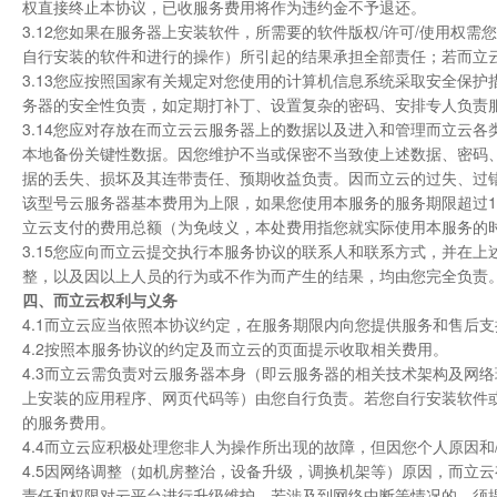
权直接终止本协议，已收服务费用将作为违约金不予退还。
3.12您如果在服务器上安装软件，所需要的软件版权/许可/使用权
自行安装的软件和进行的操作）所引起的结果承担全部责任；若而立
3.13您应按照国家有关规定对您使用的计算机信息系统采取安全保
务器的安全性负责，如定期打补丁、设置复杂的密码、安排专人负责
3.14您应对存放在而立云云服务器上的数据以及进入和管理而立云
本地备份关键性数据。因您维护不当或保密不当致使上述数据、密码
据的丢失、损坏及其连带责任、预期收益负责。因而立云的过失、过
该型号云服务器基本费用为上限，如果您使用本服务的服务期限超过1
立云支付的费用总额（为免歧义，本处费用指您就实际使用本服务的
3.15您应向而立云提交执行本服务协议的联系人和联系方式，并在
整，以及因以上人员的行为或不作为而产生的结果，均由您完全负责
四、而立云权利与义务
4.1而立云应当依照本协议约定，在服务期限内向您提供服务和售后支
4.2按照本服务协议的约定及而立云的页面提示收取相关费用。
4.3而立云需负责对云服务器本身（即云服务器的相关技术架构及网
上安装的应用程序、网页代码等）由您自行负责。若您自行安装软件
的服务费用。
4.4而立云应积极处理您非人为操作所出现的故障，但因您个人原因
4.5因网络调整（如机房整治，设备升级，调换机架等）原因，而立云
责任和权限对云平台进行升级维护，若涉及到网络中断等情况的，须