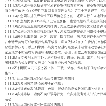
3.11.1.2根据信息产业部的备案管理规定的"先备案后接入"原则
3.11.1.3您承诺并确认所提交的所有备案信息真实有效，在备案
而立云可依据《非经营性互联网备案管理办法》第二十三条规定，有
3.11.1.4如您网站提供经营性互联网信息服务的，还应自行在当地
3.11.1.5如您如提供BBS等电子公告服务的，也需根据相关法规政
3.11.1.6如您经营互联网游戏网站的，您应依法获得网络文化经营许
3.11.1.7如您经营互联网视频网站的，您应依法获得信息网络传播视
3.11.1.8若您从事新闻、出版、教育、医疗保健、药品和医疗器
在申请经营许可或者履行备案手续前，应当依法经有关主管部门审核
您理解并认可，以上列举并不能穷尽您进行经营或非经营活动需要获
家及地方不时颁布相关法律法规之要求。否则，而立云有权根据国家
3.11.2除而立云明示许可外，您不应修改、翻译、改编、出租、
图以其他方式发现而立云提供的服务或软件的源代码。
3.11.3不利用而立云云服务器上传、下载、储存、发布如下信息或者
接等）：
3.11.3.1违反国家规定的政治宣传和/或新闻信息；
3.11.3.2涉及国家秘密和/或安全的信息；
3.11.3.3封建迷信和/或淫秽、色情、低俗的信息或教唆犯罪的信息；
3.11.3.4实施诈欺、虚伪不实或误导行为，或实施侵害他人知识产
活动；
3.11.3.5违反国家民族和宗教政策的信息；