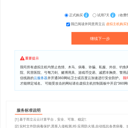
正式购买
试用7天
（收费
我已阅读并同意而立云
虚拟主机购买
重要提示
我司所有虚拟主机均禁止色情、木马、病毒、诈骗、私服、外挂、钓鱼
院、民营医院、弓驽刀剑、赌博用具、游戏币交易、减肥丰胸类、警用
信线路的
云服务器
并开通360网站卫士或百度云加速进行安全防护。
我
才能绑定域名。 可能受攻击的网站请在虚拟主机控制面板中开启“360网
服务标准说明
[1] 基于而立云云计算平台，安全、可靠、稳定!;
[2] 实时文件防病毒保护,黑客入侵检测,IIS 应用防火墙,自动抵抗各类病毒、