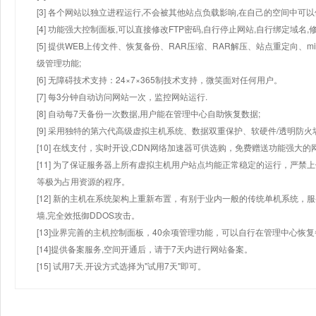
[3] 各个网站以独立进程运行,不会被其他站点负载影响,在自己的空间中可以使用
[4] 功能强大控制面板,可以直接修改FTP密码,自行停止网站,自行绑定域名,
[5] 提供WEB上传文件、恢复备份、RAR压缩、RAR解压、站点重定向
级管理功能;
[6] 无障碍技术支持：24×7×365制技术支持，微笑面对任何用户。
[7] 每3分钟自动访问网站一次，监控网站运行.
[8] 自动每7天备份一次数据,用户能在管理中心自助恢复数据;
[9] 采用独特的第六代高级虚拟主机系统、数据双重保护、软硬件/透明防火
[10] 在线支付，实时开设,CDN网络加速器可供选购，免费赠送功能强大
[11] 为了保证服务器上所有虚拟主机用户站点均能正常稳定的运行，严禁上
等极为占用资源的程序。
[12] 新的主机在系统架构上重新布置，有别于业内一般的传统单机系统，
墙,完全效抵御DDOS攻击。
[13]业界完善的主机控制面板，40余项管理功能，可以自行在管理中心恢
[14]提供备案服务,空间开通后，请于7天内进行网站备案。
[15] 试用7天.开设方式选择为"试用7天"即可。